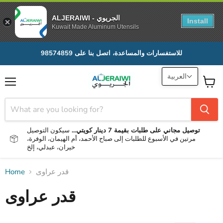
ALJERAIWI - الجريوي
Install
Kuwait Made Aluminum Utensils
للاستفسارات والمساعدة، اتصل بنا على 98574859
العربية
Menu
View
cart
توصيل مجاني على طلبات بقيمة 7 دينار كويتي...
سيكون التوصيل
مرتين في الأسبوع للطلبات إلى صباح الأحمد، أم الهيمان، الوفرة،
خيران، عبدلي، إلخ
قدر عراوى
Home
قدر عراوى