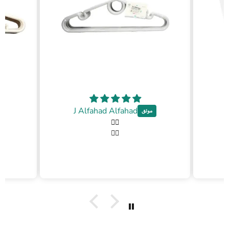
J Alfahad Alfahad
👍🏼
👍🏼