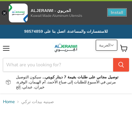
ALJERAIWI - الجريوي
Install
Kuwait Made Aluminum Utensils
للاستفسارات والمساعدة، اتصل بنا على 98574859
العربية
Menu
View
cart
توصيل مجاني على طلبات بقيمة 7 دينار كويتي...
سيكون التوصيل
مرتين في الأسبوع للطلبات إلى صباح الأحمد، أم الهيمان، الوفرة،
خيران، عبدلي، إلخ
صينيه بيدات تركي
Home