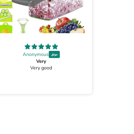
Anonymous
A
Very
Very good