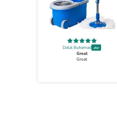
Dalal Buhamad
Great
Great