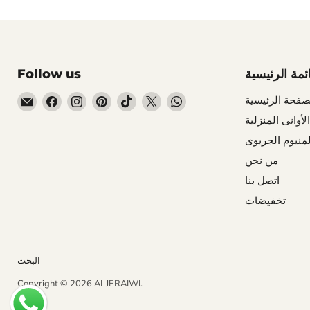
ائمة الرئيسية
Follow us
Email
Find
Find
Find
Find
Find
Find
صفحة الرئيسية
ALJERAIWI
us
us
us
us
us
us
الأوانى المنزلية
on
on
on
on
on
on
لمنيوم الجريوى
Facebook
Instagram
Pinterest
TikTok
X
WhatsApp
من نحن
اتصل بنا
تخفيضات
البحث
Copyright © 2026 ALJERAIWI.