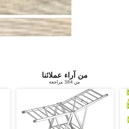
من آراء عملائنا
من 384 مراجعة