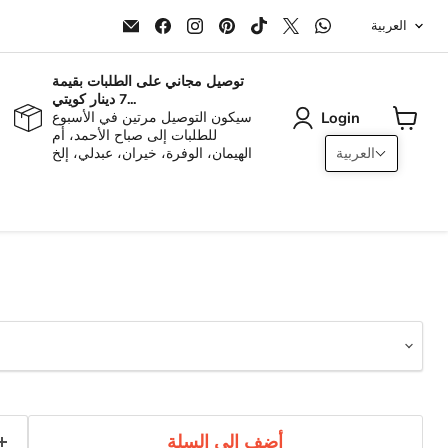
Langu
Email
Find
Find
Find
Find
Find
Find
العربية
ALJERAIWI
us
us
us
us
us
us
on
on
on
on
on
on
Facebook
Instagram
Pinterest
TikTok
X
WhatsApp
توصيل مجاني على الطلبات بقيمة
7 دينار كويتي...
Login
سيكون التوصيل مرتين في الأسبوع
للطلبات إلى صباح الأحمد، أم
View
العربية
الهيمان، الوفرة، خيران، عبدلي، إلخ
cart
أضف إلى السلة