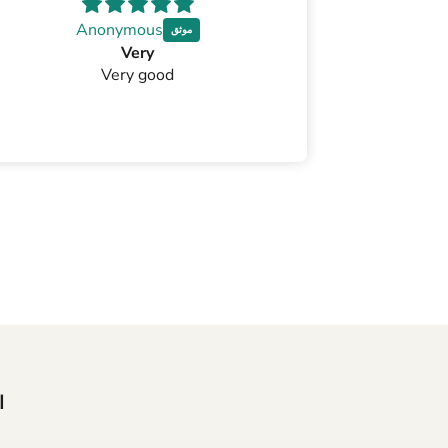
Anonymous
A
Very
Very good
ا