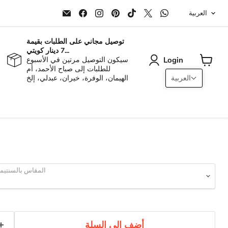
Langu
Email
Find
Find
Find
Find
Find
Find
العربية
ALJERAIWI
us
us
us
us
us
us
on
on
on
on
on
on
Facebook
Instagram
Pinterest
TikTok
X
WhatsApp
توصيل مجاني على الطلبات بقيمة
7 دينار كويتي...
Login
سيكون التوصيل مرتين في الأسبوع
للطلبات إلى صباح الأحمد، أم
View
العربية
الهيمان، الوفرة، خيران، عبدلي، إلخ
cart
المقاس بالسنتيمت
أضف إلى السلة