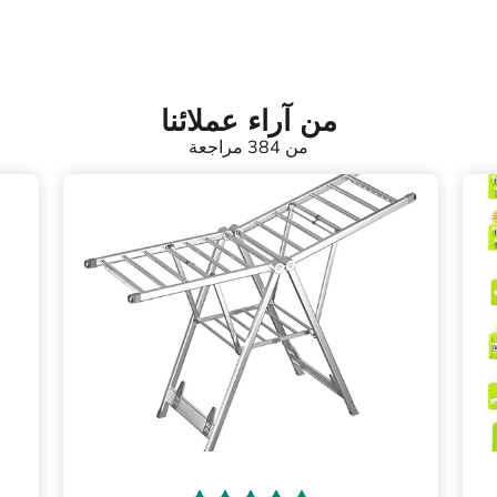
من آراء عملائنا
من 384 مراجعة