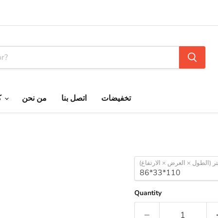
تخفيضات
اتصل بنا
من نحن
كتالوج ألمنيوم الجريوى
ر (الطول × العرض × الارتفاع)
Quantity