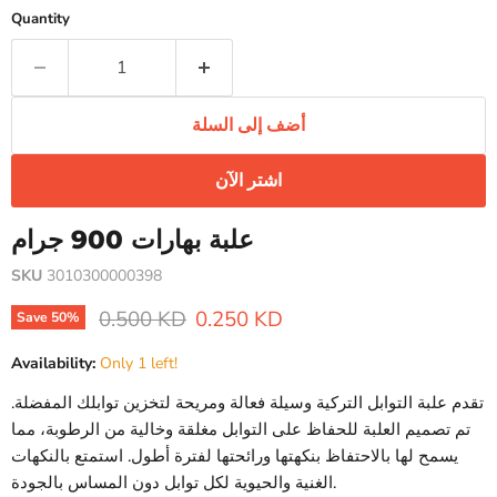
Quantity
أضف إلى السلة
اشتر الآن
علبة بهارات 900 جرام
SKU
3010300000398
Original price
Current price
0.500 KD
0.250 KD
Save
50
%
Availability:
Only 1 left!
تقدم علبة التوابل التركية وسيلة فعالة ومريحة لتخزين توابلك المفضلة.
تم تصميم العلبة للحفاظ على التوابل مغلقة وخالية من الرطوبة، مما
يسمح لها بالاحتفاظ بنكهتها ورائحتها لفترة أطول. استمتع بالنكهات
الغنية والحيوية لكل توابل دون المساس بالجودة.