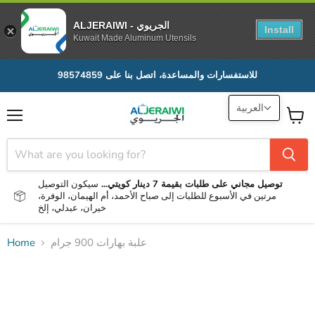
ALJERAIWI - الجريوي
Install
Kuwait Made Aluminum Utensils
للاستفسارات والمساعدة، اتصل بنا على 98574859
العربية
Menu
View
cart
توصيل مجاني على طلبات بقيمة 7 دينار كويتي...
سيكون التوصيل
مرتين في الأسبوع للطلبات إلى صباح الأحمد، أم الهيمان، الوفرة،
خيران، عبدلي، إلخ
علبة بهارات 900 جرام
Home