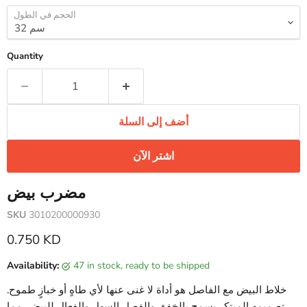
الحجم في الطول
Quantity
أضف إلى السلة
اشتر الآن
مضرب بيض
SKU
3010200000930
Current price
0.750 KD
Availability:
47 in stock, ready to be shipped
خلاط البيض مع الفاصل هو أداة لا غنى عنها لأي طاهٍ أو خبازٍ طموح.
تصميمه المبتكر يسمح بالخفق والفصل السهل والفعال للبيض، مما