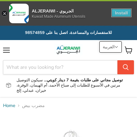
ALJERAIWI - الجريوي
Install
Kuwait Made Aluminum Utensils
للاستفسارات والمساعدة، اتصل بنا على 98574859
العربية
Menu
View
cart
توصيل مجاني على طلبات بقيمة 7 دينار كويتي...
سيكون التوصيل
مرتين في الأسبوع للطلبات إلى صباح الأحمد، أم الهيمان، الوفرة،
خيران، عبدلي، إلخ
مضرب بيض
Home