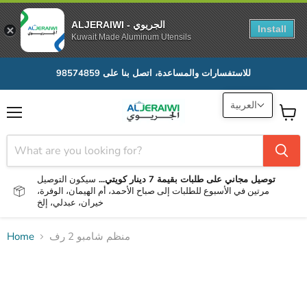
ALJERAIWI - الجريوي
Install
Kuwait Made Aluminum Utensils
للاستفسارات والمساعدة، اتصل بنا على 98574859
العربية
Menu
View
cart
توصيل مجاني على طلبات بقيمة 7 دينار كويتي...
سيكون التوصيل
مرتين في الأسبوع للطلبات إلى صباح الأحمد، أم الهيمان، الوفرة،
خيران، عبدلي، إلخ
منظم شامبو 2 رف
Home